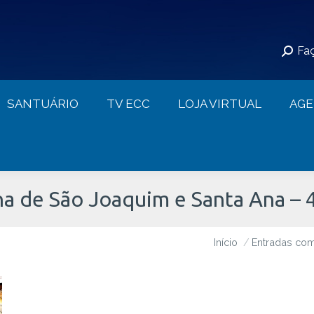
S
SANTUÁRIO
TV ECC
LOJA VIRTUAL
Faç
CONTATO
SANTUÁRIO
TV ECC
LOJA VIRTUAL
AG
a de São Joaquim e Santa Ana – 4
Início
Entradas com
Você está aqui: