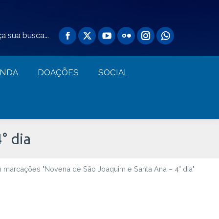
AGENDA
DOAÇÕES
SOCIAL
a sua busca...
ENDA
DOAÇÕES
SOCIAL
° dia
 marcações "Novena de São Joaquim e Santa Ana – 4° dia"