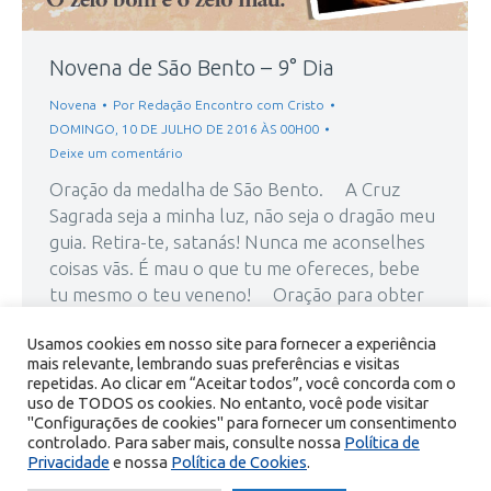
Novena de São Bento – 9° Dia
Novena
Por
Redação Encontro com Cristo
DOMINGO, 10 DE JULHO DE 2016 ÀS 00H00
Deixe um comentário
Oração da medalha de São Bento. A Cruz
Sagrada seja a minha luz, não seja o dragão meu
guia. Retira-te, satanás! Nunca me aconselhes
coisas vãs. É mau o que tu me ofereces, bebe
tu mesmo o teu veneno! Oração para obter
qualquer graça. Oh! glorioso patriarca São
Usamos cookies em nosso site para fornecer a experiência
Bento,…
mais relevante, lembrando suas preferências e visitas
repetidas. Ao clicar em “Aceitar todos”, você concorda com o
uso de TODOS os cookies. No entanto, você pode visitar
"Configurações de cookies" para fornecer um consentimento
controlado. Para saber mais, consulte nossa
Política de
Privacidade
e nossa
Política de Cookies
.