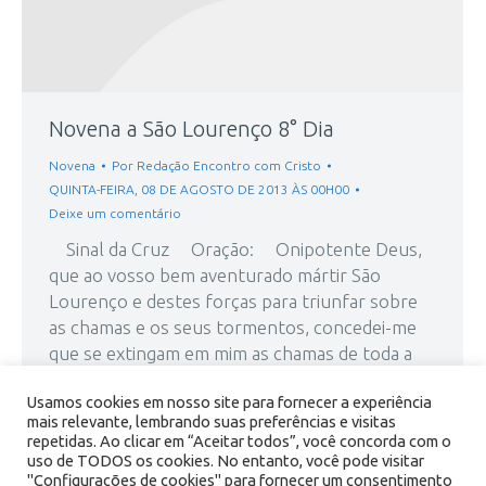
Novena a São Lourenço 8° Dia
Novena
Por
Redação Encontro com Cristo
QUINTA-FEIRA, 08 DE AGOSTO DE 2013 ÀS 00H00
Deixe um comentário
Sinal da Cruz Oração: Onipotente Deus,
que ao vosso bem aventurado mártir São
Lourenço e destes forças para triunfar sobre
as chamas e os seus tormentos, concedei-me
que se extingam em mim as chamas de toda a
sorte. Intercedei ó glorioso e corajoso mártir,
Usamos cookies em nosso site para fornecer a experiência
que mesmo na…
mais relevante, lembrando suas preferências e visitas
repetidas. Ao clicar em “Aceitar todos”, você concorda com o
uso de TODOS os cookies. No entanto, você pode visitar
"Configurações de cookies" para fornecer um consentimento