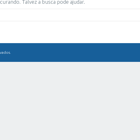
urando. Talvez a busca pode ajudar.
rvados.