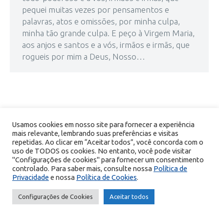
pequei muitas vezes por pensamentos e
palavras, atos e omissões, por minha culpa,
minha tão grande culpa. E peço à Virgem Maria,
aos anjos e santos e a vós, irmãos e irmãs, que
rogueis por mim a Deus, Nosso…
© Copyright 2026 Portal Encontro com Cristo - Todos os direitos
Usamos cookies em nosso site para fornecer a experiência
mais relevante, lembrando suas preferências e visitas
reservados.
repetidas. Ao clicar em “Aceitar todos”, você concorda com o
DESENVOLVIDO POR MAX DESIGN
uso de TODOS os cookies. No entanto, você pode visitar
"Configurações de cookies" para fornecer um consentimento
controlado. Para saber mais, consulte nossa
Política de
Privacidade
e nossa
Política de Cookies
.
Configurações de Cookies
Aceitar todos