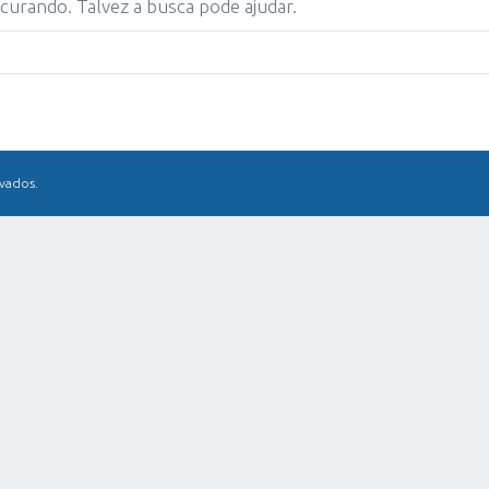
urando. Talvez a busca pode ajudar.
rvados.