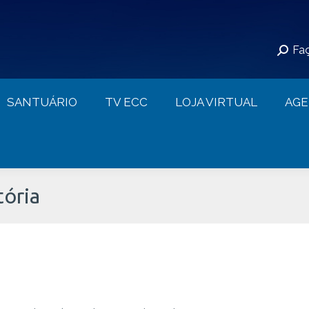
S
SANTUÁRIO
TV ECC
LOJA VIRTUAL
Faç
CONTATO
SANTUÁRIO
TV ECC
LOJA VIRTUAL
AG
tória