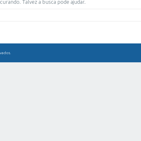
urando. Talvez a busca pode ajudar.
rvados.