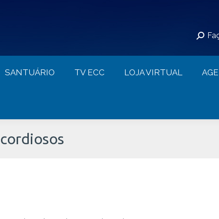
S
SANTUÁRIO
TV ECC
LOJA VIRTUAL
Faç
CONTATO
SANTUÁRIO
TV ECC
LOJA VIRTUAL
AG
icordiosos