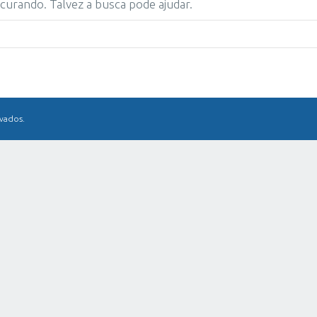
urando. Talvez a busca pode ajudar.
rvados.