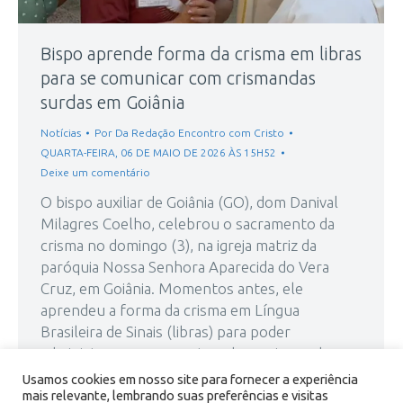
Bispo aprende forma da crisma em libras
para se comunicar com crismandas
surdas em Goiânia
Notícias
Por
Da Redação Encontro com Cristo
QUARTA-FEIRA, 06 DE MAIO DE 2026 ÀS 15H52
Deixe um comentário
O bispo auxiliar de Goiânia (GO), dom Danival
Milagres Coelho, celebrou o sacramento da
crisma no domingo (3), na igreja matriz da
paróquia Nossa Senhora Aparecida do Vera
Cruz, em Goiânia. Momentos antes, ele
aprendeu a forma da crisma em Língua
Brasileira de Sinais (libras) para poder
administrar o sacramento a duas crismandas
surdas. Durante…
Usamos cookies em nosso site para fornecer a experiência
mais relevante, lembrando suas preferências e visitas