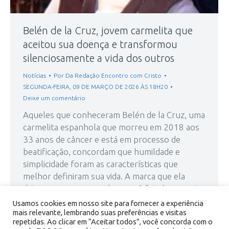
Belén de la Cruz, jovem carmelita que
aceitou sua doença e transformou
silenciosamente a vida dos outros
Notícias
Por
Da Redação Encontro com Cristo
SEGUNDA-FEIRA, 09 DE MARÇO DE 2026 ÀS 18H20
Deixe um comentário
Aqueles que conheceram Belén de la Cruz, uma
carmelita espanhola que morreu em 2018 aos
33 anos de câncer e está em processo de
beatificação, concordam que humildade e
simplicidade foram as características que
melhor definiram sua vida. A marca que ela
deixou em quem a conheceu só foi plenamente
reconhecida depois de sua morte,…
Usamos cookies em nosso site para fornecer a experiência
mais relevante, lembrando suas preferências e visitas
repetidas. Ao clicar em “Aceitar todos”, você concorda com o