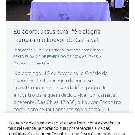
Eu adoro, Jesus cura: fé e alegria
marcaram o Louvor de Carnaval
Variedades
Por
Da Redação Encontro com Cristo
SEXTA-FEIRA, 20 DE FEVEREIRO DE 2026 ÀS 17H25
Deixe um comentário
No domingo, 15 de fevereiro, o Ginásio de
Esportes de Itapecerica da Serra se
transformou em um verdadeiro ponto de
encontro para quem decidiu viver um carnaval
diferente. Das 8h às 17h30, o Louvor Encontro
com Cristo reuniu pessoas sob o tema “Eu
adoro, Jesus cura”. A programação contou com
Usamos cookies em nosso site para fornecer a experiência
a presença marcante da irmã…
mais relevante, lembrando suas preferências e visitas
repetidas. Ao clicar em “Aceitar todos”, você concorda com o