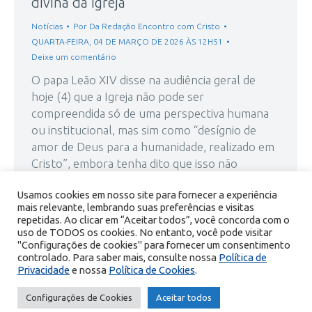
divina da Igreja
Notícias
Por
Da Redação Encontro com Cristo
QUARTA-FEIRA, 04 DE MARÇO DE 2026 ÀS 12H51
Deixe um comentário
O papa Leão XIV disse na audiência geral de
hoje (4) que a Igreja não pode ser
compreendida só de uma perspectiva humana
ou institucional, mas sim como “desígnio de
amor de Deus para a humanidade, realizado em
Cristo”, embora tenha dito que isso não
pressupõe a “superioridade espiritual” dos seus
Usamos cookies em nosso site para fornecer a experiência
membros. “Não existe uma…
mais relevante, lembrando suas preferências e visitas
repetidas. Ao clicar em “Aceitar todos”, você concorda com o
uso de TODOS os cookies. No entanto, você pode visitar
"Configurações de cookies" para fornecer um consentimento
controlado. Para saber mais, consulte nossa
Política de
Privacidade
e nossa
Política de Cookies
.
© Copyright 2026 Portal Encontro com Cristo - Todos os direitos
Configurações de Cookies
Aceitar todos
reservados.