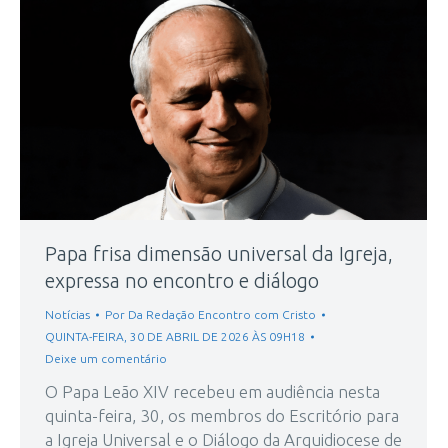
Papa frisa dimensão universal da Igreja,
expressa no encontro e diálogo
Notícias
Por
Da Redação Encontro com Cristo
QUINTA-FEIRA, 30 DE ABRIL DE 2026 ÀS 09H18
Deixe um comentário
O Papa Leão XIV recebeu em audiência nesta
quinta-feira, 30, os membros do Escritório para
a Igreja Universal e o Diálogo da Arquidiocese de