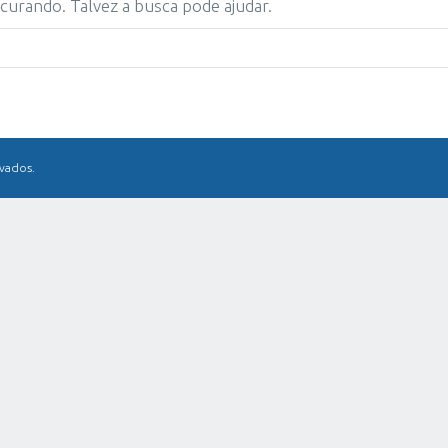
urando. Talvez a busca pode ajudar.
rvados.