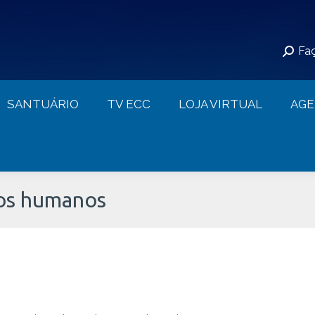
S
SANTUÁRIO
TV ECC
LOJA VIRTUAL
Faç
CONTATO
SANTUÁRIO
TV ECC
LOJA VIRTUAL
AG
tos humanos