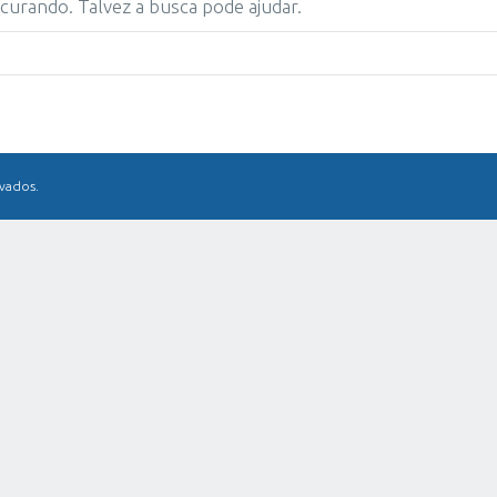
urando. Talvez a busca pode ajudar.
rvados.