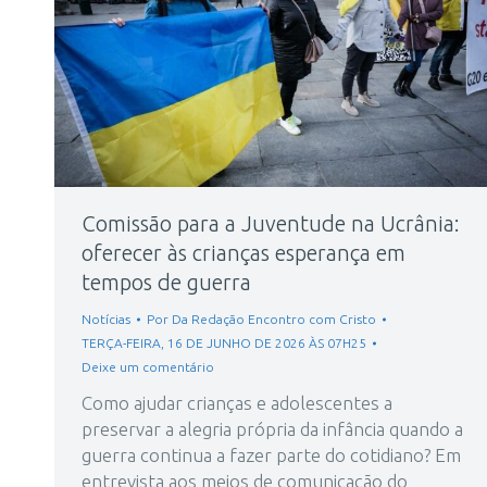
Comissão para a Juventude na Ucrânia:
oferecer às crianças esperança em
tempos de guerra
Notícias
Por
Da Redação Encontro com Cristo
TERÇA-FEIRA, 16 DE JUNHO DE 2026 ÀS 07H25
Deixe um comentário
Como ajudar crianças e adolescentes a
preservar a alegria própria da infância quando a
guerra continua a fazer parte do cotidiano? Em
entrevista aos meios de comunicação do