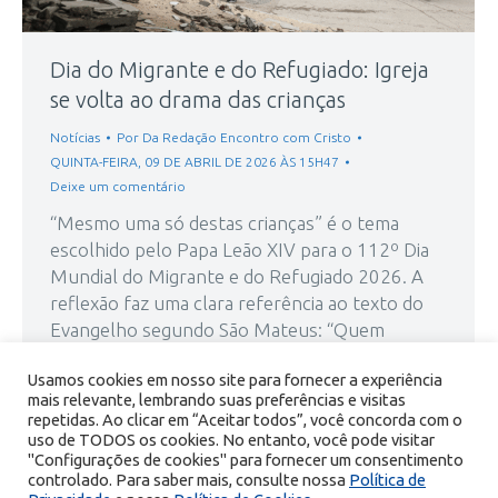
Dia do Migrante e do Refugiado: Igreja
se volta ao drama das crianças
Notícias
Por
Da Redação Encontro com Cristo
QUINTA-FEIRA, 09 DE ABRIL DE 2026 ÀS 15H47
Deixe um comentário
“Mesmo uma só destas crianças” é o tema
escolhido pelo Papa Leão XIV para o 112º Dia
Mundial do Migrante e do Refugiado 2026. A
reflexão faz uma clara referência ao texto do
Evangelho segundo São Mateus: “Quem
receber um menino como este, em meu nome,
Usamos cookies em nosso site para fornecer a experiência
é a mim que recebe” (Mt 18, 5). Segundo…
mais relevante, lembrando suas preferências e visitas
repetidas. Ao clicar em “Aceitar todos”, você concorda com o
uso de TODOS os cookies. No entanto, você pode visitar
"Configurações de cookies" para fornecer um consentimento
controlado. Para saber mais, consulte nossa
Política de