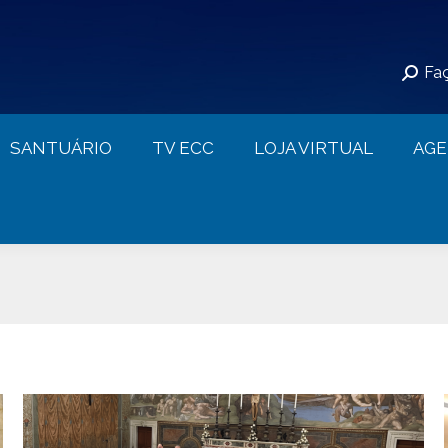
S
SANTUÁRIO
TV ECC
LOJA VIRTUAL
Faç
CONTATO
SANTUÁRIO
TV ECC
LOJA VIRTUAL
AG