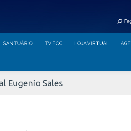
S
SANTUÁRIO
TV ECC
LOJA VIRTUAL
Faç
CONTATO
SANTUÁRIO
TV ECC
LOJA VIRTUAL
AG
al Eugenio Sales