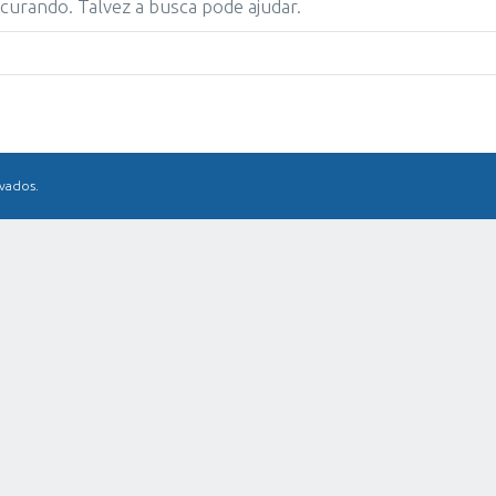
urando. Talvez a busca pode ajudar.
rvados.