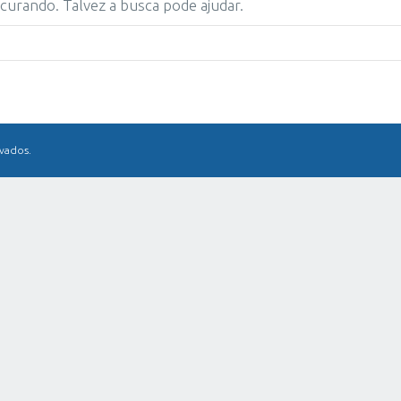
urando. Talvez a busca pode ajudar.
rvados.