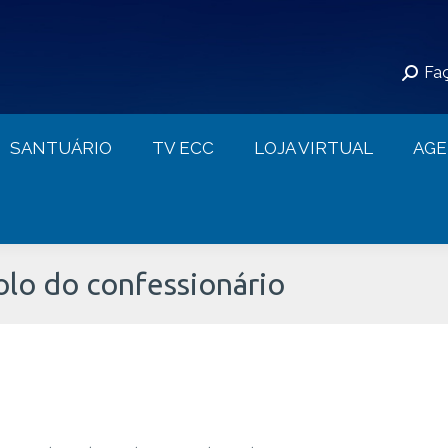
S
SANTUÁRIO
TV ECC
LOJA VIRTUAL
Faç
CONTATO
SANTUÁRIO
TV ECC
LOJA VIRTUAL
AG
olo do confessionário