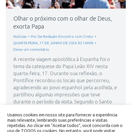
Olhar o próximo com o olhar de Deus,
exorta Papa
Notícias
Por
Da Redação Encontro com Cristo
QUARTA-FEIRA, 17 DE JUNHO DE 2026 ÀS 14H09
Deixe um comentário
A recente viagem apostólica à Espanha foi o
tema da catequese do Papa Leão XIV nesta
quarta-feira, 17. Durante sua reflexão, o
Pontífice recordou os locais que percorreu,
agradecendo ao povo espanhol pela acolhida, e
partilhou algumas impressões que teve
durante o período da visita. Segundo o Santo
Padre, a participação expressiva dos fiéis do
Usamos cookies em nosso site para fornecer a experiência
país é um sinal…
mais relevante, lembrando suas preferências e visitas
repetidas. Ao clicar em “Aceitar todos”, você concorda com o
uso de TODOS os cookies. No entanto, você pode visitar