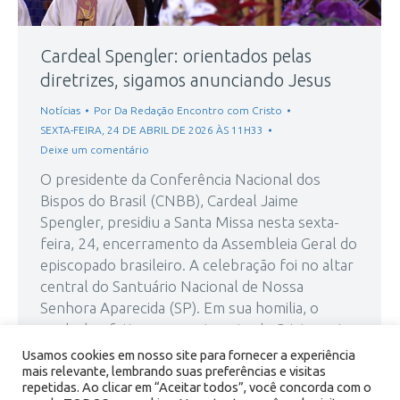
Cardeal Spengler: orientados pelas
diretrizes, sigamos anunciando Jesus
Notícias
Por
Da Redação Encontro com Cristo
SEXTA-FEIRA, 24 DE ABRIL DE 2026 ÀS 11H33
Deixe um comentário
O presidente da Conferência Nacional dos
Bispos do Brasil (CNBB), Cardeal Jaime
Spengler, presidiu a Santa Missa nesta sexta-
feira, 24, encerramento da Assembleia Geral do
episcopado brasileiro. A celebração foi no altar
central do Santuário Nacional de Nossa
Senhora Aparecida (SP). Em sua homilia, o
cardeal enfatizou o seguimento de Cristo, cujo
Corpo é oferecido…
Usamos cookies em nosso site para fornecer a experiência
mais relevante, lembrando suas preferências e visitas
repetidas. Ao clicar em “Aceitar todos”, você concorda com o