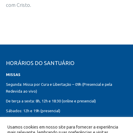
com Cristo.
HORÁRIOS DO SANTUÁRIO
MISSAS
Segunda: Missa por Cura e Libertação – 09h (Presencial e pela
Redevida ao vivo)
De terça a sexta: 8h, 12h e 18:30 (online e presencial)
Sábados: 12h e 19h (presencial)
Domingos: 8h, 10h (presencial e online)
Usamos cookies em nosso site para fornecer a experiência
12h, 18h30 (presencial)
mais relevante, lembrando suas preferências e visitas