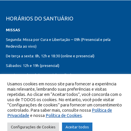
HORÁRIOS DO SANTUÁRIO
MISSAS
Segunda: Missa por Cura e Libertação – 09h (Presencial e pela
Redevida ao vivo)
De terça a sexta: 8h, 12h e 18:30 (online e presencial)
Sábados: 12h e 19h (presencial)
Domingos: 8h, 10h (presencial e online)
12h, 18h30 (presencial)
Usamos cookies em nosso site para fornecer a experiência
mais relevante, lembrando suas preferências e visitas
Missa do Sagrado Coração de Jesus:
repetidas. Ao clicar em “Aceitar todos”, você concorda com o
Toda primeira sexta-feira do mês – 8h, 12h e 19h (online e presencial)
uso de TODOS os cookies. No entanto, você pode visitar
"Configurações de cookies" para fornecer um consentimento
controlado. Para saber mais, consulte nossa
Política de
Privacidade
e nossa
Política de Cookies
.
© Copyright 2026 Portal Encontro com Cristo - Todos os direitos
Configurações de Cookies
Aceitar todos
reservados.