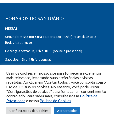
HORÁRIOS DO SANTUÁRIO
MISSAS
Segunda: Missa por Cura e Libertação – 09h (Presencial e pela
Redevida ao vivo)
De terça a sexta: 8h, 12h e 18:30 (online e presencial)
Sábados: 12h e 19h (presencial)
Domingos: 8h, 10h (presencial e online)
Usamos cookies em nosso site para fornecer a experiência
12h, 18h30 (presencial)
mais relevante, lembrando suas preferências e visitas
Missa do Sagrado Coração de Jesus:
repetidas. Ao clicar em “Aceitar todos”, você concorda com o
uso de TODOS os cookies. No entanto, você pode visitar
Toda primeira sexta-feira do mês – 8h, 12h e 19h (online e presencial)
"Configurações de cookies" para fornecer um consentimento
controlado. Para saber mais, consulte nossa
Política de
Privacidade
e nossa
Política de Cookies
.
© Copyright 2026 Portal Encontro com Cristo - Todos os direitos
Configurações de Cookies
Aceitar todos
reservados.