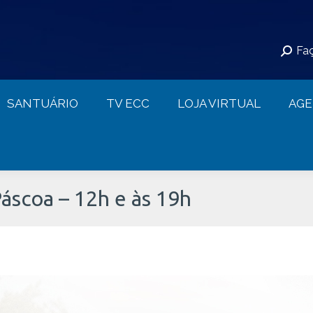
S
SANTUÁRIO
TV ECC
LOJA VIRTUAL
Faç
CONTATO
SANTUÁRIO
TV ECC
LOJA VIRTUAL
AG
áscoa – 12h e às 19h