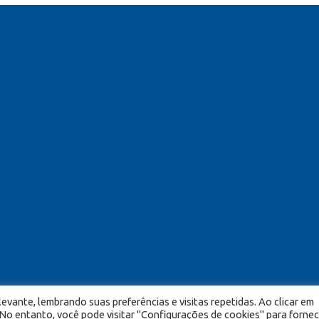
evante, lembrando suas preferências e visitas repetidas. Ao clicar em
o entanto, você pode visitar "Configurações de cookies" para fornec