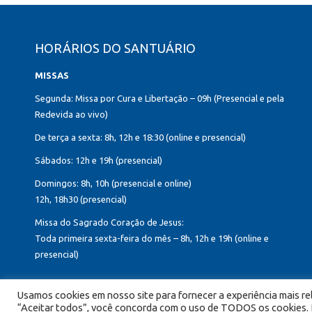
HORÁRIOS DO SANTUÁRIO
MISSAS
Segunda: Missa por Cura e Libertação – 09h (Presencial e pela
Redevida ao vivo)
De terça a sexta: 8h, 12h e 18:30 (online e presencial)
Sábados: 12h e 19h (presencial)
Domingos: 8h, 10h (presencial e online)
12h, 18h30 (presencial)
Missa do Sagrado Coração de Jesus:
Toda primeira sexta-feira do mês – 8h, 12h e 19h (online e
presencial)
Usamos cookies em nosso site para fornecer a experiência mais rel
“Aceitar todos”, você concorda com o uso de TODOS os cookies. N