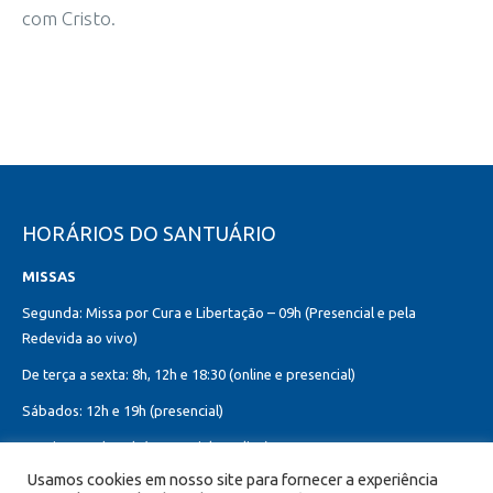
com Cristo.
HORÁRIOS DO SANTUÁRIO
MISSAS
Segunda: Missa por Cura e Libertação – 09h (Presencial e pela
Redevida ao vivo)
De terça a sexta: 8h, 12h e 18:30 (online e presencial)
Sábados: 12h e 19h (presencial)
Domingos: 8h, 10h (presencial e online)
12h, 18h30 (presencial)
Usamos cookies em nosso site para fornecer a experiência