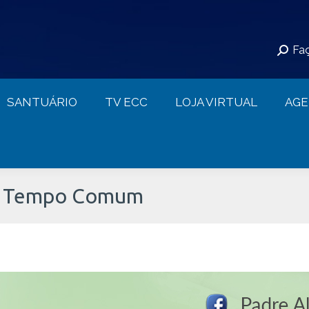
S
SANTUÁRIO
TV ECC
LOJA VIRTUAL
Faç
CONTATO
SANTUÁRIO
TV ECC
LOJA VIRTUAL
AG
do Tempo Comum