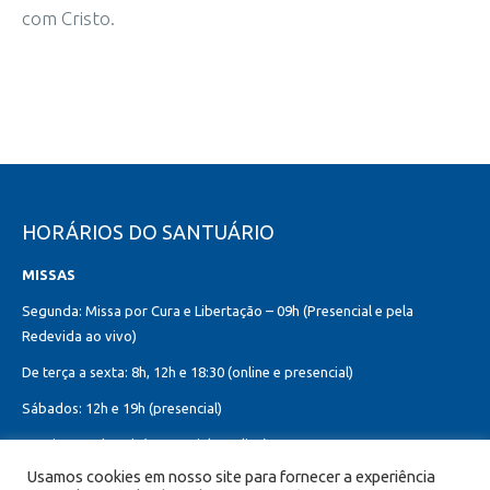
com Cristo.
HORÁRIOS DO SANTUÁRIO
MISSAS
Segunda: Missa por Cura e Libertação – 09h (Presencial e pela
Redevida ao vivo)
De terça a sexta: 8h, 12h e 18:30 (online e presencial)
Sábados: 12h e 19h (presencial)
Domingos: 8h, 10h (presencial e online)
12h, 18h30 (presencial)
Usamos cookies em nosso site para fornecer a experiência