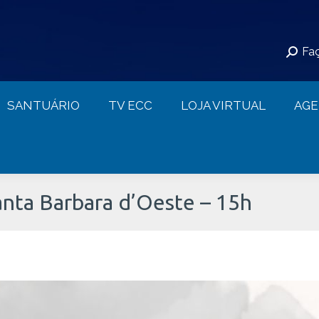
S
SANTUÁRIO
TV ECC
LOJA VIRTUAL
Faç
CONTATO
SANTUÁRIO
TV ECC
LOJA VIRTUAL
AG
nta Barbara d’Oeste – 15h