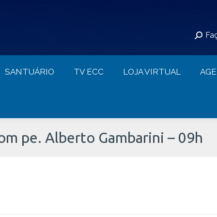
S
SANTUÁRIO
TV ECC
LOJA VIRTUAL
Faç
CONTATO
SANTUÁRIO
TV ECC
LOJA VIRTUAL
AG
com pe. Alberto Gambarini – 09h