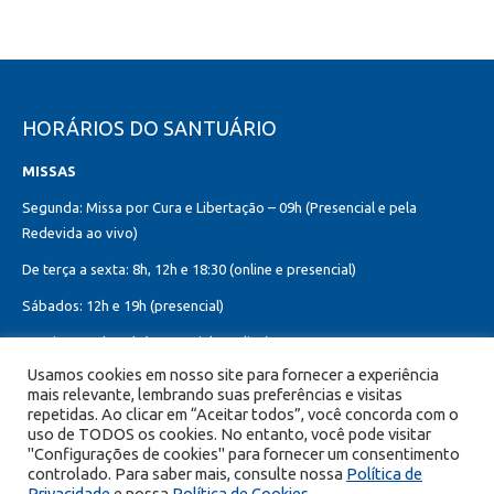
HORÁRIOS DO SANTUÁRIO
MISSAS
Segunda: Missa por Cura e Libertação – 09h (Presencial e pela
Redevida ao vivo)
De terça a sexta: 8h, 12h e 18:30 (online e presencial)
Sábados: 12h e 19h (presencial)
Domingos: 8h, 10h (presencial e online)
12h, 18h30 (presencial)
Usamos cookies em nosso site para fornecer a experiência
mais relevante, lembrando suas preferências e visitas
Missa do Sagrado Coração de Jesus:
repetidas. Ao clicar em “Aceitar todos”, você concorda com o
Toda primeira sexta-feira do mês – 8h, 12h e 19h (online e presencial)
uso de TODOS os cookies. No entanto, você pode visitar
"Configurações de cookies" para fornecer um consentimento
controlado. Para saber mais, consulte nossa
Política de
Privacidade
e nossa
Política de Cookies
.