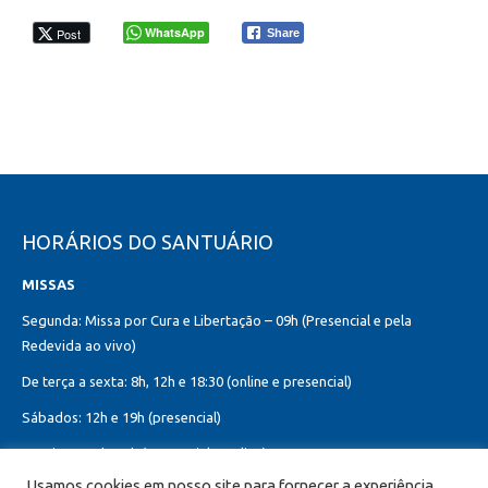
WhatsApp
Post
Share
HORÁRIOS DO SANTUÁRIO
MISSAS
Segunda: Missa por Cura e Libertação – 09h (Presencial e pela
Redevida ao vivo)
De terça a sexta: 8h, 12h e 18:30 (online e presencial)
Sábados: 12h e 19h (presencial)
Domingos: 8h, 10h (presencial e online)
12h, 18h30 (presencial)
Usamos cookies em nosso site para fornecer a experiência