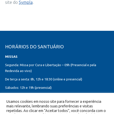
site do
Sympla
.
HORÁRIOS DO SANTUÁRIO
MISSAS
Segunda: Missa por Cura e Libertação – 09h (Presencial e pela
Redevida ao vivo)
De terça a sexta: 8h, 12h e 18:30 (online e presencial)
Sábados: 12h e 19h (presencial)
Domingos: 8h, 10h (presencial e online)
Usamos cookies em nosso site para fornecer a experiência
12h, 18h30 (presencial)
mais relevante, lembrando suas preferências e visitas
Missa do Sagrado Coração de Jesus:
repetidas. Ao clicar em “Aceitar todos”, você concorda com o