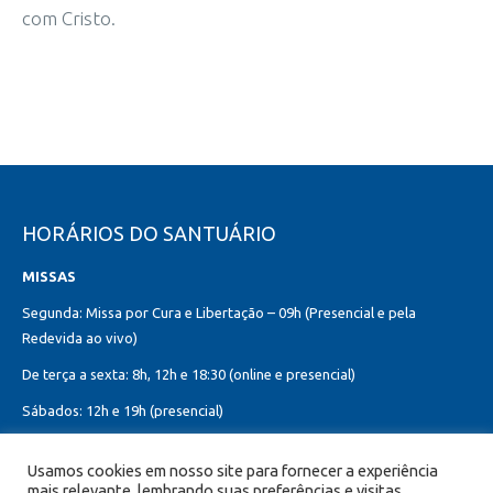
com Cristo.
HORÁRIOS DO SANTUÁRIO
MISSAS
Segunda: Missa por Cura e Libertação – 09h (Presencial e pela
Redevida ao vivo)
De terça a sexta: 8h, 12h e 18:30 (online e presencial)
Sábados: 12h e 19h (presencial)
Domingos: 8h, 10h (presencial e online)
Usamos cookies em nosso site para fornecer a experiência
12h, 18h30 (presencial)
mais relevante, lembrando suas preferências e visitas