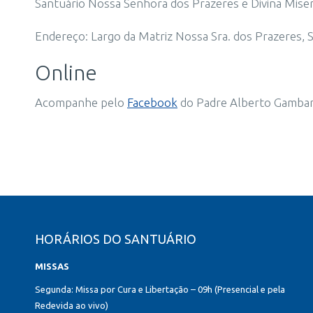
Santuário Nossa Senhora dos Prazeres e Divina Miser
Endereço: Largo da Matriz Nossa Sra. dos Prazeres, S/
Online
Acompanhe pelo
Facebook
do Padre Alberto Gambari
HORÁRIOS DO SANTUÁRIO
MISSAS
Segunda: Missa por Cura e Libertação – 09h (Presencial e pela
Redevida ao vivo)