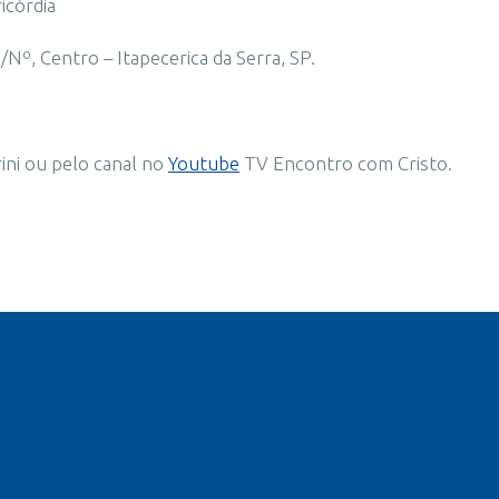
icórdia
Nº, Centro – Itapecerica da Serra, SP.
ni ou pelo canal no
Youtube
TV Encontro com Cristo.