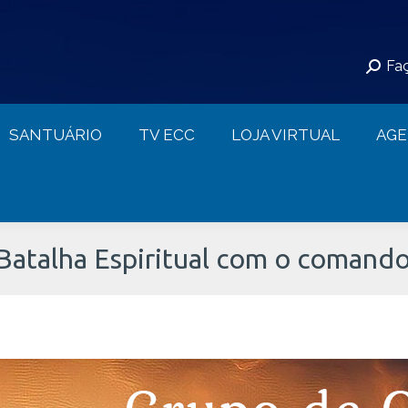
S
SANTUÁRIO
TV ECC
LOJA VIRTUAL
Faç
CONTATO
SANTUÁRIO
TV ECC
LOJA VIRTUAL
AG
atalha Espiritual com o comando