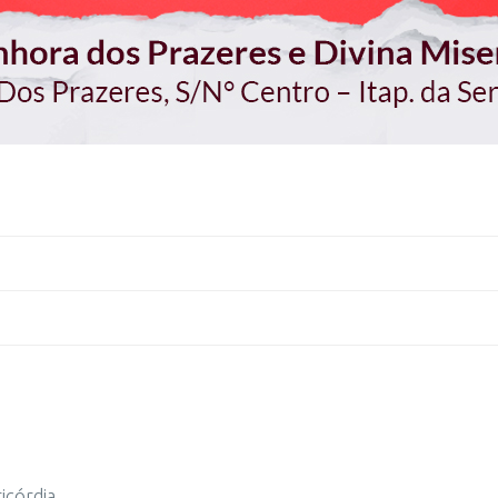
icórdia