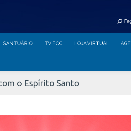
S
SANTUÁRIO
TV ECC
LOJA VIRTUAL
Faç
CONTATO
SANTUÁRIO
TV ECC
LOJA VIRTUAL
AG
com o Espírito Santo