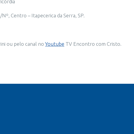
icórdia
Nº, Centro – Itapecerica da Serra, SP.
ni ou pelo canal no
Youtube
TV Encontro com Cristo.