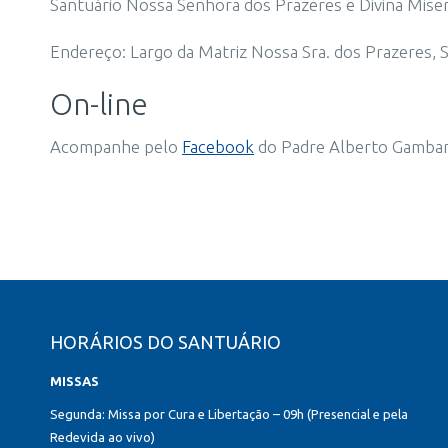
Santuário Nossa Senhora dos Prazeres e Divina Miser
Endereço: Largo da Matriz Nossa Sra. dos Prazeres, S/
On-line
Acompanhe pelo
Facebook
do Padre Alberto Gambari
HORÁRIOS DO SANTUÁRIO
MISSAS
Segunda: Missa por Cura e Libertação – 09h (Presencial e pela
Redevida ao vivo)