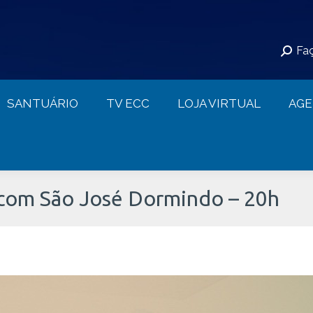
S
SANTUÁRIO
TV ECC
LOJA VIRTUAL
Faç
CONTATO
SANTUÁRIO
TV ECC
LOJA VIRTUAL
AG
 com São José Dormindo – 20h