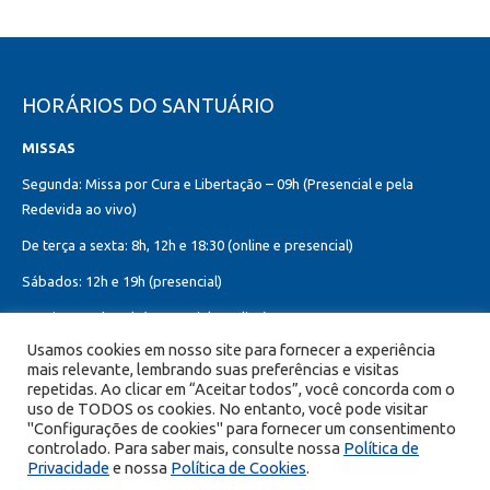
HORÁRIOS DO SANTUÁRIO
MISSAS
Segunda: Missa por Cura e Libertação – 09h (Presencial e pela
Redevida ao vivo)
De terça a sexta: 8h, 12h e 18:30 (online e presencial)
Sábados: 12h e 19h (presencial)
Domingos: 8h, 10h (presencial e online)
12h, 18h30 (presencial)
Usamos cookies em nosso site para fornecer a experiência
mais relevante, lembrando suas preferências e visitas
Missa do Sagrado Coração de Jesus:
repetidas. Ao clicar em “Aceitar todos”, você concorda com o
Toda primeira sexta-feira do mês – 8h, 12h e 19h (online e presencial)
uso de TODOS os cookies. No entanto, você pode visitar
"Configurações de cookies" para fornecer um consentimento
controlado. Para saber mais, consulte nossa
Política de
Privacidade
e nossa
Política de Cookies
.
© Copyright 2026 Portal Encontro com Cristo - Todos os direitos