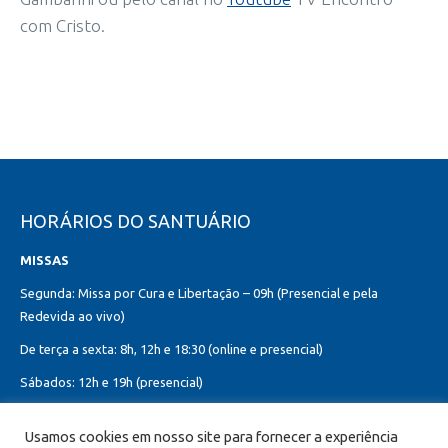
com Cristo.
HORÁRIOS DO SANTUÁRIO
MISSAS
Segunda: Missa por Cura e Libertação – 09h (Presencial e pela
Redevida ao vivo)
De terça a sexta: 8h, 12h e 18:30 (online e presencial)
Sábados: 12h e 19h (presencial)
Domingos: 8h, 10h (presencial e online)
Usamos cookies em nosso site para fornecer a experiência
12h, 18h30 (presencial)