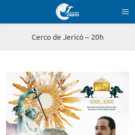
Cerco de Jericó – 20h
Você
está
aqui: