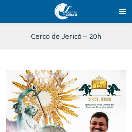
Cerco de Jericó – 20h
Você
está
aqui: