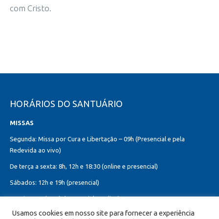
com Cristo.
HORÁRIOS DO SANTUÁRIO
MISSAS
Segunda: Missa por Cura e Libertação – 09h (Presencial e pela
Redevida ao vivo)
De terça a sexta: 8h, 12h e 18:30 (online e presencial)
Sábados: 12h e 19h (presencial)
Domingos: 8h, 10h (presencial e online)
12h, 18h30 (presencial)
Usamos cookies em nosso site para fornecer a experiência