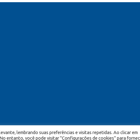
evante, lembrando suas preferências e visitas repetidas. Ao clicar em
o entanto, você pode visitar "Configurações de cookies" para fornec