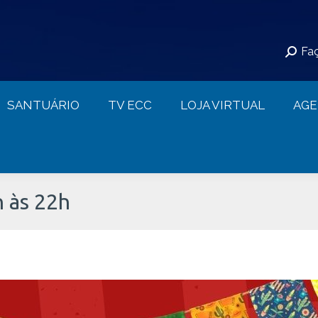
S
SANTUÁRIO
TV ECC
LOJA VIRTUAL
Faç
CONTATO
SANTUÁRIO
TV ECC
LOJA VIRTUAL
AG
h às 22h