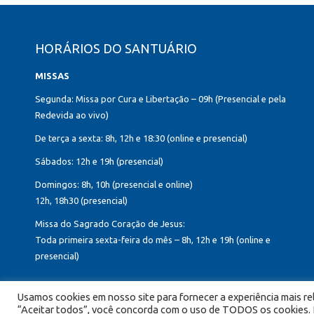
HORÁRIOS DO SANTUÁRIO
MISSAS
Segunda: Missa por Cura e Libertação – 09h (Presencial e pela
Redevida ao vivo)
De terça a sexta: 8h, 12h e 18:30 (online e presencial)
Sábados: 12h e 19h (presencial)
Domingos: 8h, 10h (presencial e online)
12h, 18h30 (presencial)
Missa do Sagrado Coração de Jesus:
Toda primeira sexta-feira do mês – 8h, 12h e 19h (online e
presencial)
Usamos cookies em nosso site para fornecer a experiência mais rel
“Aceitar todos”, você concorda com o uso de TODOS os cookies. N