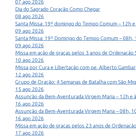
07
ago
2026
Dia do Sagrado Coração
Como Chegar
08
ago
2026
Santa Missa: 19º domingo do Tempo Comum – 12h e
09
ago
2026
Santa Missa: 19º Domingo do Tempo Comum – 08h, 
09
ago
2026
Missa em ação de graças pelos 3 anos de Ordenação 
10
ago
2026
Missa por Cura e Libertação com pe. Alberto Gambari
12
ago
2026
Grupo de Oração: 4 Semanas de Batalha com São Mig
15
ago
2026
Assunção da Bem-Aventurada Virgem Maria – 12h e 
16
ago
2026
Assunção da Bem-Aventurada Virgem Maria – 08h, 1
16
ago
2026
Missa em ação de graças pelos 23 anos de Ordenação
17
ago
2026