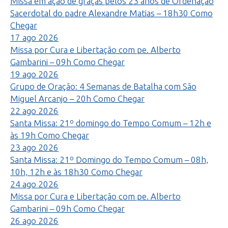
Missa em ação de graças pelos 23 anos de Ordenação
Sacerdotal do padre Alexandre Matias – 18h30
Como
Chegar
17
ago
2026
Missa por Cura e Libertação com pe. Alberto
Gambarini – 09h
Como Chegar
19
ago
2026
Grupo de Oração: 4 Semanas de Batalha com São
Miguel Arcanjo – 20h
Como Chegar
22
ago
2026
Santa Missa: 21º domingo do Tempo Comum – 12h e
às 19h
Como Chegar
23
ago
2026
Santa Missa: 21º Domingo do Tempo Comum – 08h,
10h, 12h e às 18h30
Como Chegar
24
ago
2026
Missa por Cura e Libertação com pe. Alberto
Gambarini – 09h
Como Chegar
26
ago
2026