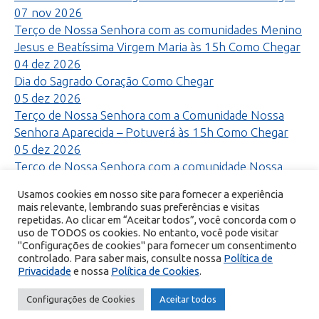
07
nov
2026
Terço de Nossa Senhora com as comunidades Menino
Jesus e Beatíssima Virgem Maria às 15h
Como Chegar
04
dez
2026
Dia do Sagrado Coração
Como Chegar
05
dez
2026
Terço de Nossa Senhora com a Comunidade Nossa
Senhora Aparecida – Potuverá às 15h
Como Chegar
05
dez
2026
Terço de Nossa Senhora com a comunidade Nossa
Senhora Aparecida – Potuverá às 15h
Como Chegar
Usamos cookies em nosso site para fornecer a experiência
Mês anterior
Próximo mês
Voltar para todos os
mais relevante, lembrando suas preferências e visitas
meses
repetidas. Ao clicar em “Aceitar todos”, você concorda com o
uso de TODOS os cookies. No entanto, você pode visitar
"Configurações de cookies" para fornecer um consentimento
controlado. Para saber mais, consulte nossa
Política de
Privacidade
e nossa
Política de Cookies
.
© Copyright 2026 Portal Encontro com Cristo - Todos os direitos
Configurações de Cookies
Aceitar todos
reservados.