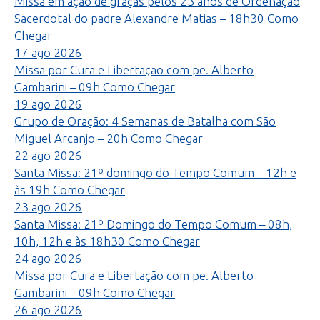
Missa em ação de graças pelos 23 anos de Ordenação
Sacerdotal do padre Alexandre Matias – 18h30
Como
Chegar
17
ago
2026
Missa por Cura e Libertação com pe. Alberto
Gambarini – 09h
Como Chegar
19
ago
2026
Grupo de Oração: 4 Semanas de Batalha com São
Miguel Arcanjo – 20h
Como Chegar
22
ago
2026
Santa Missa: 21º domingo do Tempo Comum – 12h e
às 19h
Como Chegar
23
ago
2026
Santa Missa: 21º Domingo do Tempo Comum – 08h,
10h, 12h e às 18h30
Como Chegar
24
ago
2026
Missa por Cura e Libertação com pe. Alberto
Gambarini – 09h
Como Chegar
26
ago
2026