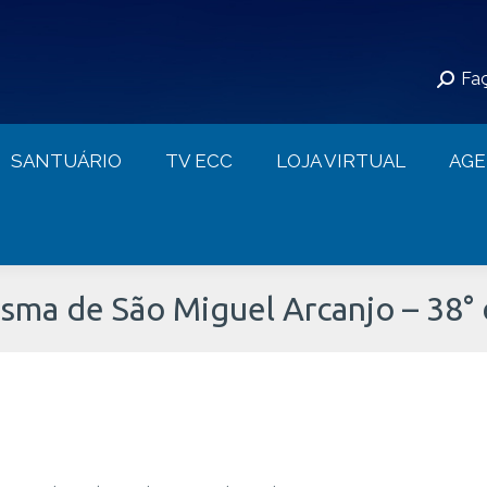
S
SANTUÁRIO
TV ECC
LOJA VIRTUAL
Faç
CONTATO
SANTUÁRIO
TV ECC
LOJA VIRTUAL
AG
sma de São Miguel Arcanjo – 38° 