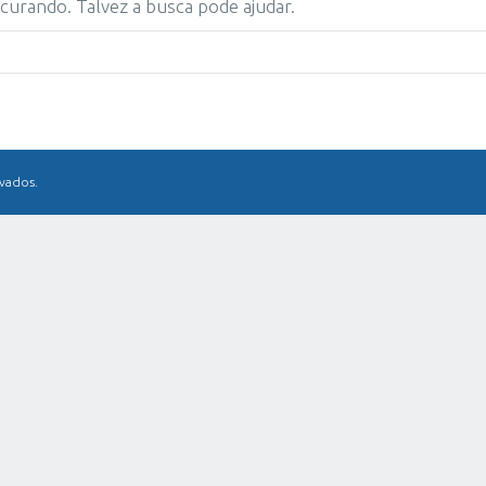
urando. Talvez a busca pode ajudar.
rvados.