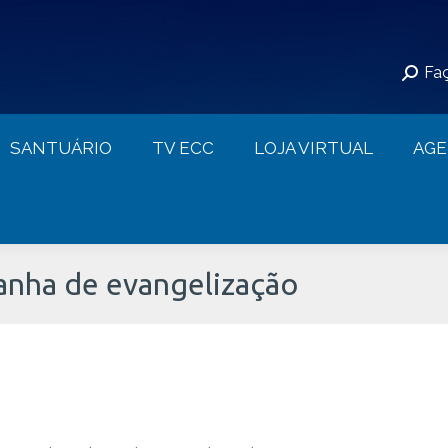
S
SANTUÁRIO
TV ECC
LOJA VIRTUAL
Faç
CONTATO
SANTUÁRIO
TV ECC
LOJA VIRTUAL
AG
nha de evangelização