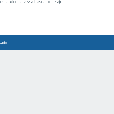
urando. Talvez a busca pode ajudar.
rvados.